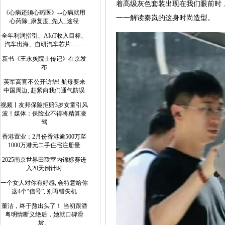
着高级灰色套装出现在我们眼前时，
《心病还须心药医》--心病就用
一一解读秦岚的这身时尚造型。
心药除_康复度_先人_途径
全年利润指引、AIoT收入目标、
汽车出海、自研汽车芯片.……
新书《王永炎院士传记》在京发
布
英军高官不公开访华! 航母要来
中国周边, 赶紧向我们通气防误
视频丨友邦保险拒赔3岁女童引风
波！媒体：保险业不得将精算凌
驾
香港置业：2月份香港逾500万至
1000万港元二手住宅注册量
2025南京世界田联室内锦标赛进
入20天倒计时
一个女人对你有好感, 会特意给你
这4个“信号”, 别再错失机
董洁，终于熬出头了！ 当初跟潘
粤明情断义绝后，她就口碑滑
坡、