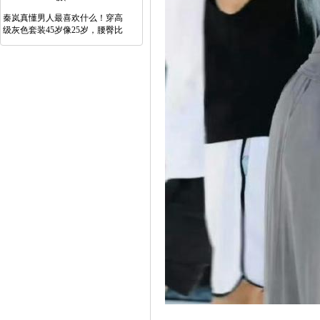
秦岚真懂男人最喜欢什么！穿高
级灰色套装45岁像25岁，腰臀比