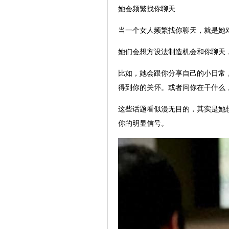
她会频繁找你聊天
当一个女人频繁找你聊天，就是她
她们会想方设法制造机会和你聊天
比如，她会跟你分享自己的小日常
得到你的关怀。或者问你在干什么
这些话题看似漫无目的，其实是她
你的明显信号。