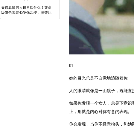
秦岚真懂男人最喜欢什么！穿高
级灰色套装45岁像25岁，腰臀比
01
她的目光总是不自觉地追随着你
人的眼睛就像是一面镜子，既能直
如果你发现一个女人，总是下意识
上，那就是内心对你有意的表现。
你会发现，当你不经意抬头，和她