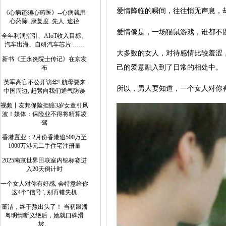
爱情降临的瞬间，往往悄无声息，
《心病还须心药医》--心病就用
心药除_康复度_先人_途径
爱情像是，一场猫鼠游戏，谁都不
全年利润指引、AIoT收入目标、
汽车出海、自研汽车芯片.……
大多数的女人，对待感情比较羞涩
新书《王永炎院士传记》在京发
己的爱意融入到了日常的相处中。
布
英军高官不公开访华! 航母要来
所以，男人要知道，一个女人对你有
中国周边, 赶紧向我们通气防误
视频丨友邦保险拒赔3岁女童引风
波！媒体：保险业不得将精算凌
驾
香港置业：2月份香港逾500万至
1000万港元二手住宅注册量
2025南京世界田联室内锦标赛进
入20天倒计时
一个女人对你有好感, 会特意给你
这4个“信号”, 别再错失机
董洁，终于熬出头了！ 当初跟潘
粤明情断义绝后，她就口碑滑
坡、